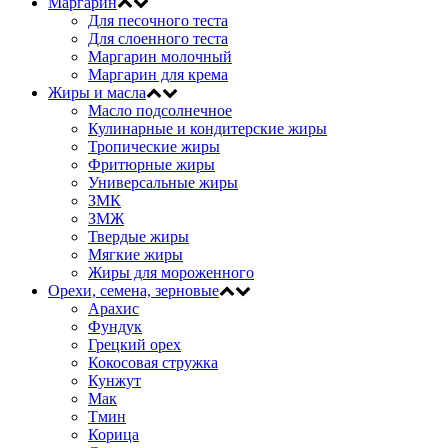
Маргарин
Для песочного теста
Для слоенного теста
Маргарин молочный
Маргарин для крема
Жиры и масла
Масло подсолнечное
Кулинарные и кондитерские жиры
Тропические жиры
Фритюрные жиры
Универсальные жиры
ЗМК
ЗМЖ
Твердые жиры
Мягкие жиры
Жиры для мороженного
Орехи, семена, зерновые
Арахис
Фундук
Грецкий орех
Кокосовая стружка
Кунжут
Мак
Тмин
Корица