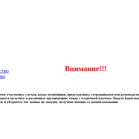
Внимание!!!
ство
тво
ремя участились случаи, когда мошенники, представляясь сотрудниками или руководст
аются получить в различных организациях товар с отсрочкой платежа. Будьте бдитель
ам и убедитесь что заявка на закупку получена именно от нашей компании.