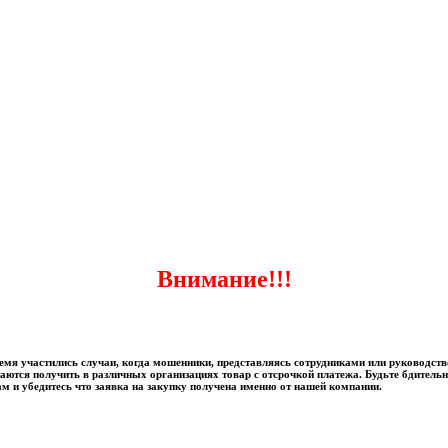
Внимание!!!
ремя участились случаи, когда мошенники, представляясь сотрудниками или руководст
аются получить в различных организациях товар с отсрочкой платежа. Будьте бдитель
ам и убедитесь что заявка на закупку получена именно от нашей компании.