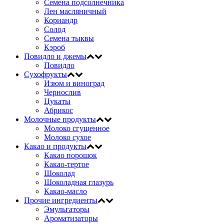
Семена подсолнечника
Лен масляничный
Кориандр
Солод
Семена тыквы
Кэроб
Повидло и джемы
Повидло
Сухофрукты
Изюм и виноград
Чернослив
Цукаты
Абрикос
Молочные продукты
Молоко сгущенное
Молоко сухое
Какао и продукты
Какао порошок
Какао-тертое
Шоколад
Шоколадная глазурь
Какао-масло
Прочие ингредиенты
Эмульгаторы
Ароматизаторы